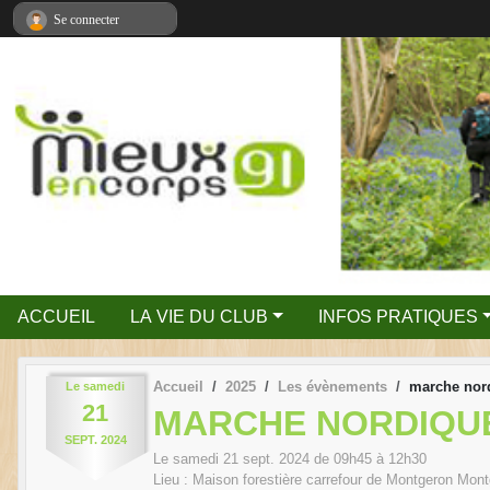
Panneau de gestion des cookies
Se connecter
ACCUEIL
LA VIE DU CLUB
INFOS PRATIQUES
Accueil
2025
Les évènements
marche nor
Le
samedi
21
MARCHE NORDIQUE
SEPT.
2024
Le
samedi
21
sept.
2024
de 09h45 à 12h30
Lieu :
Maison forestière carrefour de Montgeron
Mont